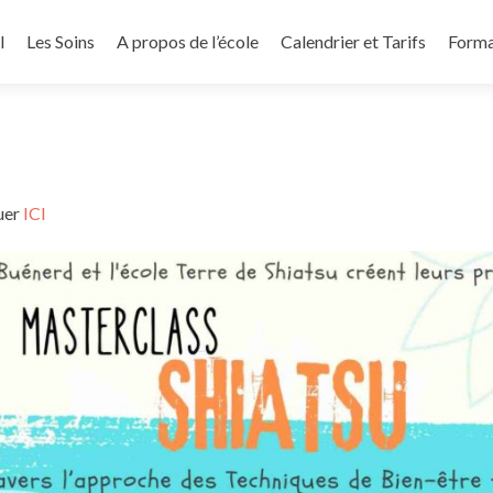
u contenu principal
l
Les Soins
A propos de l’école
Calendrier et Tarifs
Forma
uer
ICI