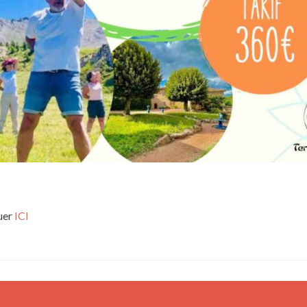
uer
ICI